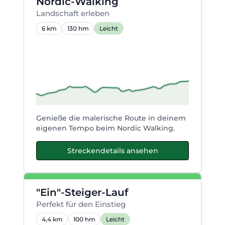
Nordic-Walking
Landschaft erleben
6 km
130 hm
Leicht
Genieße die malerische Route in deinem
eigenen Tempo beim Nordic Walking.
Streckendetails ansehen
"Ein"-Steiger-Lauf
Perfekt für den Einstieg
4,4 km
100 hm
Leicht