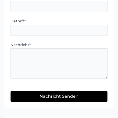
Pflichtfeld
Betreff
*
Pflichtfeld
Nachricht
*
Nachricht Senden